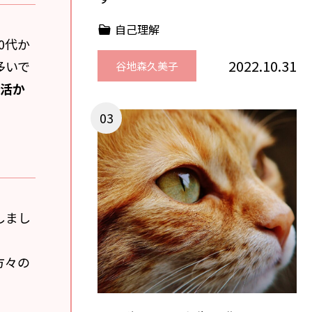
自己理解
0代か
2022.10.31
多いで
谷地森久美子
て活か
しまし
方々の
。