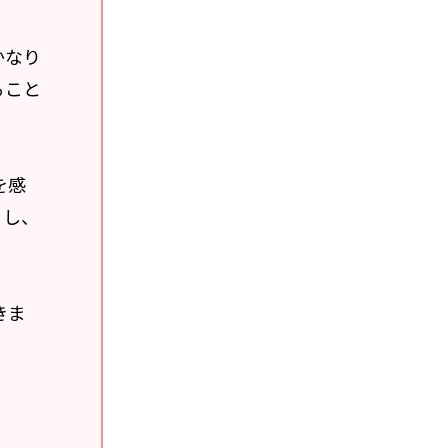
かなり
ること
を感
目し、
きま