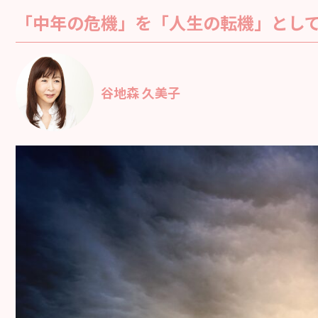
「中年の危機」を「人生の転機」とし
谷地森 久美子