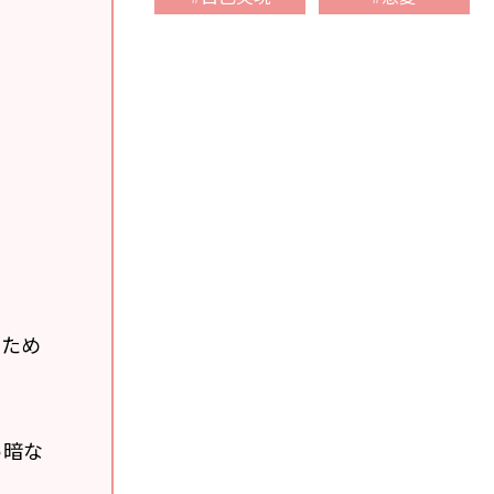
のため
っ暗な